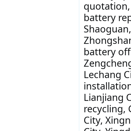
quotation,
battery re
Shaoguan, 
Zhongshan
battery off
Zengcheng 
Lechang Ci
installatio
Lianjiang C
recycling,
City, Xingn