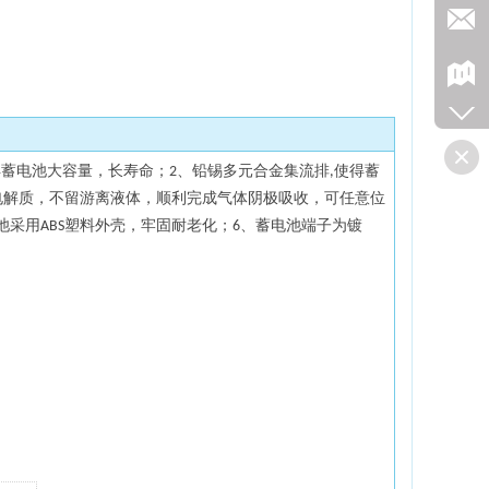
得蓄电池大容量，长寿命；
、铅锡多元合金集流排
使得蓄
2
,
电解质，不留游离液体，顺利完成气体阴极吸收，可任意位
池采用
塑料外壳，牢固耐老化；
、蓄电池端子为镀
ABS
6