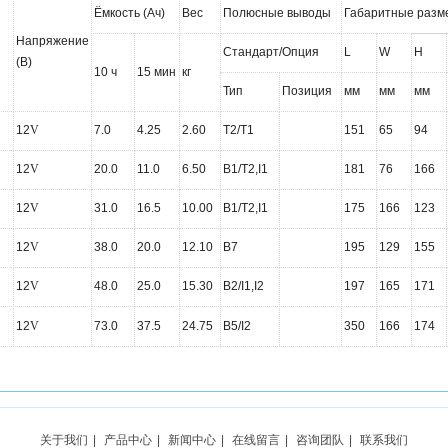
Ёмкость (Aч)
Вес
Полюсные выводы
Габаритные разм
Напряжение
Стандарт/Опция
L
W
H
(В)
10 ч
15 мин
кг
Тип
Позиция
мм
мм
мм
12
V
7.0
4.25
2.60
T2/T1
151
65
94
12
V
20.0
11.0
6.50
B1/T2,I1
181
76
166
12
V
31.0
16.5
10.00
B1/T2,I1
175
166
123
12
V
38.0
20.0
12.10
B7
195
129
155
12
V
48.0
25.0
15.30
B2/I1,I2
197
165
171
12
V
73.0
37.5
24.75
B5/I2
350
166
174
关于我们
|
产品中心
|
新闻中心
|
在线留言
|
咨询团队
|
联系我们