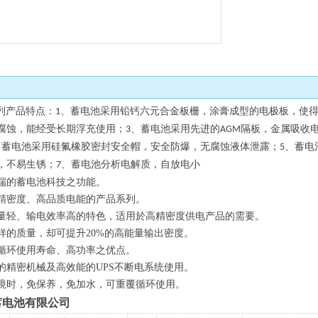
收藏
列产品特点：
、蓄电池采用铅钙六元合金板栅，涂膏成型的电极板，使
1
腐蚀，能经受长期浮充使用；
、蓄电池采用先进的
隔板，金属吸收
3
AGM
、蓄电池采用硅氟橡胶密封安全帽，安全防爆，无腐蚀液体泄露；
、蓄电
5
，不易生锈；
、蓄电池分析电解质，自放电小
7
端的蓄电池科技之功能。
精密度、高品质电能的产品系列。
量轻、输电效率高的特色，适用於高精密度供电产品的需要。
样的质量，却可提升
20%
的高能量输出密度。
循环使用寿命、高功率之优点。
的精密机械及高效能的
UPS
不断电系统使用。
境时，免保养，免加水，可重覆循环使用。
蓄电池有限公司