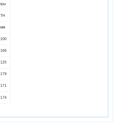
еры
TH
мм
100
166
125
179
171
174